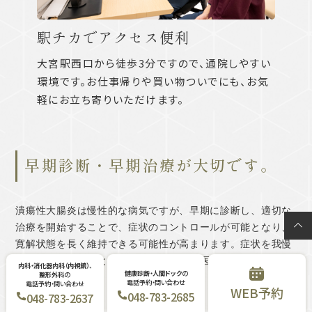
駅チカでアクセス便利
大宮駅西口から徒歩3分ですので、通院しやすい
環境です。お仕事帰りや買い物ついでにも、お気
軽にお立ち寄りいただけます。
早期診断・早期治療が大切です。
潰瘍性大腸炎は慢性的な病気ですが、早期に診断し、適切な
治療を開始することで、症状のコントロールが可能となり、
寛解状態を長く維持できる可能性が高まります。症状を我慢
せず、気になることがあれば早めに専門医にご相談くださ
内科・
消化器内科
（内視鏡）
、
健康診断・
人間ドック
の
整形外科
の
い。
電話予約・
問い合わせ
電話予約・
問い合わせ
WEB
予約
048-
783-
2685
048-
783-
2637