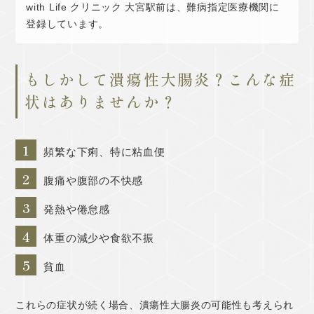
with Life クリニック 大宮駅前は、難病指定医療機関に
登録しています。
もしかして潰瘍性大腸炎？こんな症
状はありませんか？
1
頻繁な下痢、特に粘血便
2
腹痛や腹部の不快感
3
発熱や倦怠感
4
体重の減少や食欲不振
5
貧血
これらの症状が続く場合、潰瘍性大腸炎の可能性も考えられ