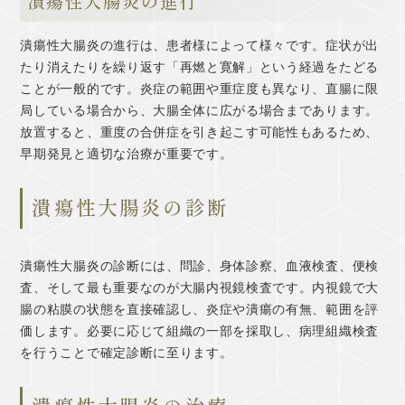
潰瘍性大腸炎の進行
潰瘍性大腸炎の進行は、患者様によって様々です。症状が出
たり消えたりを繰り返す「再燃と寛解」という経過をたどる
ことが一般的です。炎症の範囲や重症度も異なり、直腸に限
局している場合から、大腸全体に広がる場合まであります。
放置すると、重度の合併症を引き起こす可能性もあるため、
早期発見と適切な治療が重要です。
潰瘍性大腸炎の診断
潰瘍性大腸炎の診断には、問診、身体診察、血液検査、便検
査、そして最も重要なのが大腸内視鏡検査です。内視鏡で大
腸の粘膜の状態を直接確認し、炎症や潰瘍の有無、範囲を評
価します。必要に応じて組織の一部を採取し、病理組織検査
を行うことで確定診断に至ります。