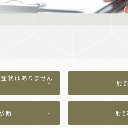
な症状はありません
肘
診断
肘