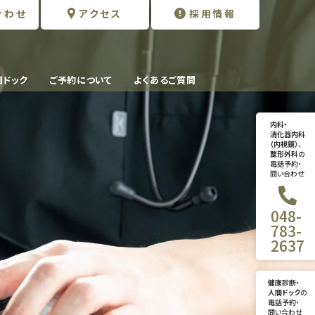
合わせ
アクセス
採用情報
間ドック
ご予約について
よくあるご質問
内科・
消化器内科
（内視鏡）
、
整形外科
の
電話予約・
問い合わせ
048-
783-
2637
健康診断・
人間ドック
の
電話予約・
問い合わせ