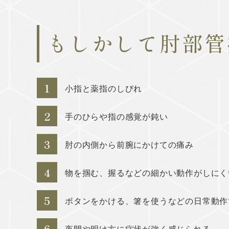
もしかして肘部管
1
小指と薬指のしびれ
2
手のひらや指の感覚が鈍い
3
肘の内側から前腕にかけての痛み
4
物を掴む、握るなどの細かい動作がしにく
5
ボタンをかける、箸を使うなどの日常動作
6