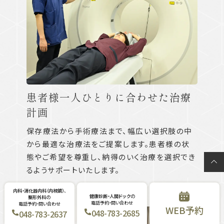
患者様一人ひとりに合わせた治療
計画
保存療法から手術療法まで、幅広い選択肢の中
から最適な治療法をご提案します。患者様の状
態やご希望を尊重し、納得のいく治療を選択でき
るようサポートいたします。
03
内科・
消化器内科
（内視鏡）
、
健康診断・
人間ドック
の
整形外科
の
電話予約・
問い合わせ
電話予約・
問い合わせ
WEB
予約
048-
783-
2685
048-
783-
2637